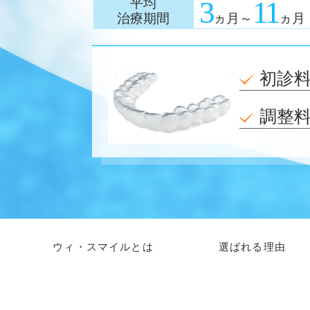
平均
3
11
ヵ月
～
ヵ月
治療期間
初診
調整
ウィ・スマイルとは
選ばれる理由