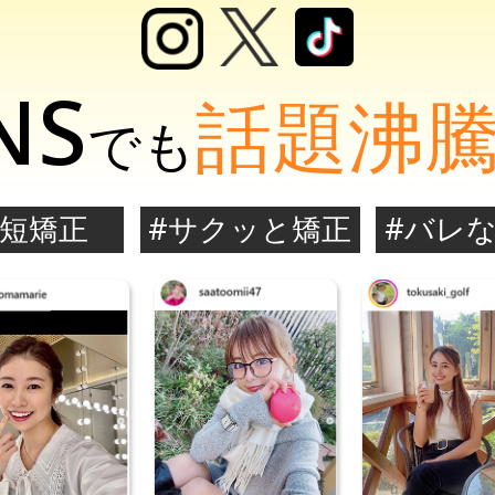
NS
話題沸
でも
時短矯正
#サクッと矯正
#バレ