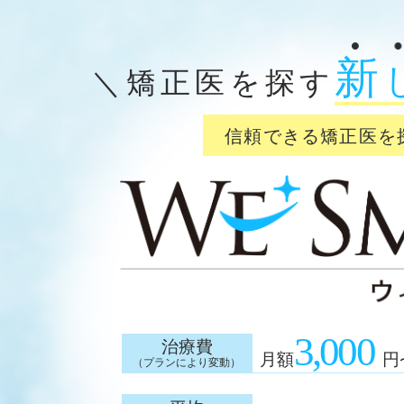
新
＼矯正医を探す
信頼できる矯正医を
3,000
治療費
月額
円
（プランにより変動）