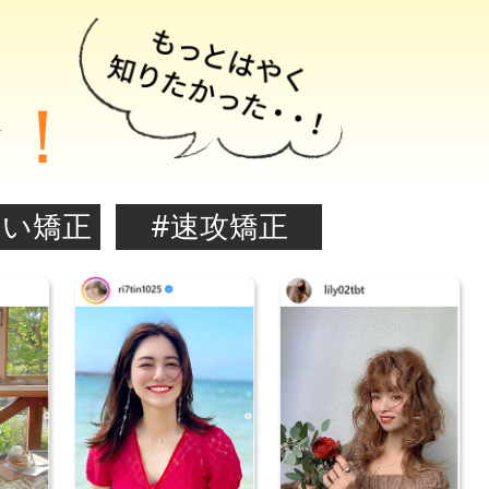
騰！
ない矯正
#速攻矯正