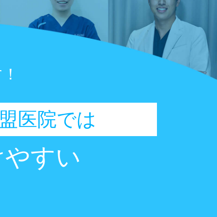
す！
盟医院では
けやすい
、