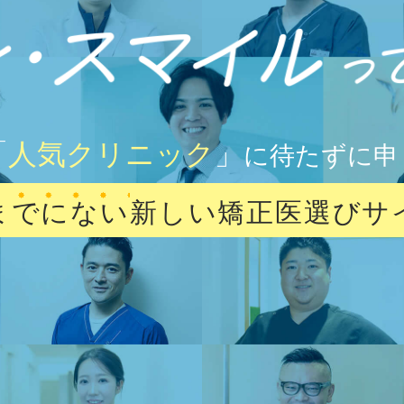
「
人気クリニック
」
に待たずに申
までにない
新しい矯正医選びサ