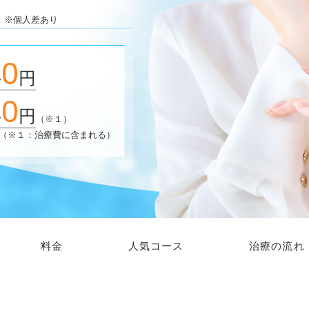
※個人差あり
0
料
円
0
料
円
（※１）
（※１：治療費に含まれる）
料金
人気コース
治療の流れ