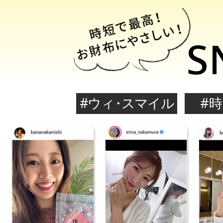
S
#ウィ
・
スマイル
#