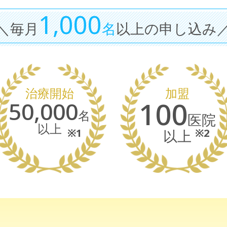
1,000
＼毎月
名
以上の申し込み
治療開始
加盟
100
50,000
名
医院
以上
※1
※2
以上