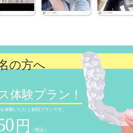
名の方へ
ス体験プラン！
感を体験いただく初回プランです。
50
円
（税込）