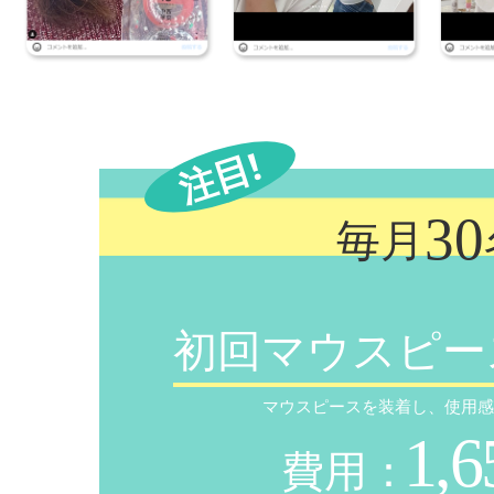
注目!
30
毎月
初回マウスピー
マウスピースを装着し、使用
1,6
費用：