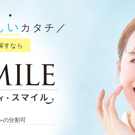
しい
カタチ／
探すなら
の分割可
〜